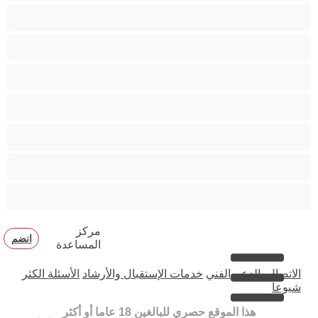
متوسطة الثديين
مدخنات
مفتولة العضلات
ممتلئات الجسم
ممثلة أفلام إباحية
ناضج
هنود
مركز
انضم
المساعدة
الاتصال بالدعم الفني
خدمات الإستقبال والأرشاد
الأسئلة الكثر
شيوعا
هذا الموقع حصري للبالغين 18 عاما أو أكثر