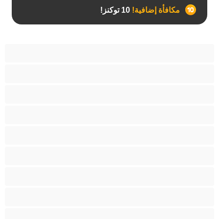
مكافأة إضافية!
10 توكنز!
آسيوي
أفضل عارضات الدردشة الخاصة
اطلاق السوائل
الأدوات
الجدة
الجنس العبودي
الصبايا
اللاتينيات
المراهقين +18