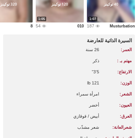
40 توكينز
120 توكينز
320 توكينز
1:05
1:07
54
187
8
010
Musturbation
السيرة الذاتية للعارضة
العمر:
26 سنة
مهتم بـ :
ذكر
الارتفاع:
5'3"
الوزن:
121 lb
الشعر:
امرأة سمراء
العيون:
أخضر
العرق:
أبيض / قوقازي
شعرالعانة:
شعر مشذّب