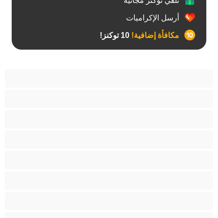
تلقي توكنز مجانية
أرسل الإكراميات
مكافأة إضافية!
10 توكنز!
آسيوي
أفضل عارضات الدردشة الخاصة
اطلاق السوائل
الأدوات
الجدة
الجنس العبودي
الصبايا
اللاتينيات