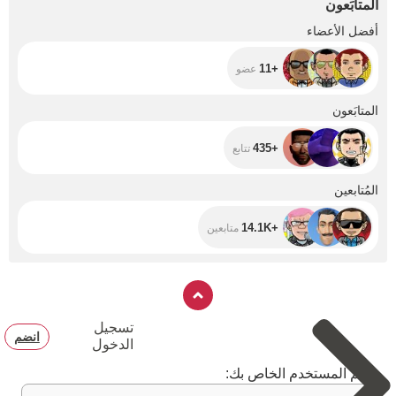
المتابَعون
+11
أفضل الأعضاء
+11
عضو
+435
المتابَعون
+435
تتابع
+14.1K
المُتابعين
+14.1K
متابعين
تسجيل
انضم
الدخول
اسم المستخدم الخاص بك: