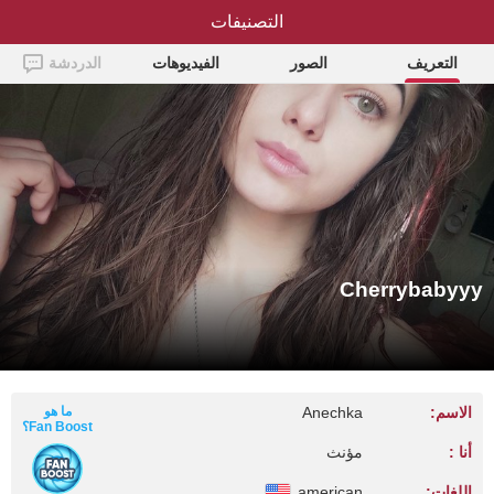
التصنيفات
Cherrybabyyy
التعريف
الصور
الفيديوهات
الدردشة
Cherrybabyyy
الاسم:
Anechka
ما هو
Fan Boost؟
أنا :
مؤنث
اللغات:
american