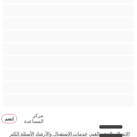
مؤخرة كبيرة
متوسطة الثديين
مدخنات
مفتولة العضلات
ممتلئات الجسم
ممثلة أفلام إباحية
ناضج
هنود
مركز
انضم
المساعدة
الاتصال بالدعم الفني
خدمات الإستقبال والأرشاد
الأسئلة الكثر