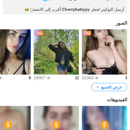
أرسل التوكينز لجعل
Cherrybabyyy
أقرب إلى
الانتصار!
الصور
مجاناً
مجاناً
1
1
18007
22363
8
11
3
عرض الجميع
الفيديوهات