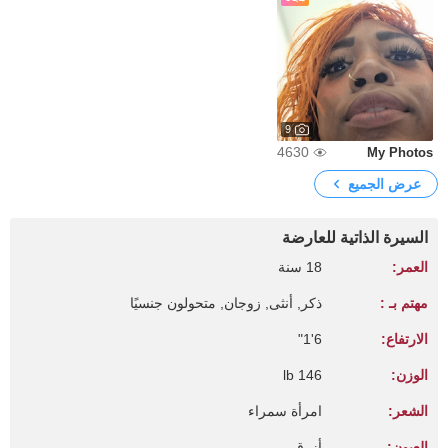
9
4630
My Photos
عرض الجميع
السيرة الذاتية للعارضة
العمر:
18 سنة
مهتم بـ :
ذكر, أنثى, زوجان, متحولون جنسيًا
الارتفاع:
6'1"
الوزن:
146 lb
الشعر:
امرأة سمراء
العيون:
أزرق