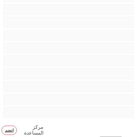
كس محلوق
مؤخرة كبيرة
متوسطة الثديين
مدخنات
مفتولة العضلات
ممتلئات الجسم
ممثلة أفلام إباحية
ناضج
هنود
مركز
انضم
المساعدة