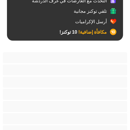
التحدّث مع العارضات في غرف الدردشة
تلقي توكنز مجانية
أرسل الإكراميات
مكافأة إضافية!
10 توكنز!
آسيوي
أفضل عارضات الدردشة الخاصة
اطلاق السوائل
الأدوات
الجدة
الجنس العبودي
الصبايا