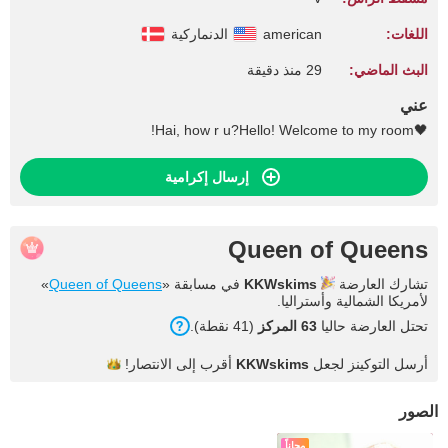
اللغات:
american
الدنماركية
البث الماضي:
29 منذ دقيقة
عني
🖤Hai, how r u?Hello! Welcome to my room!
إرسال إكرامية
Queen of Queens
تشارك العارضة
KKWskims
في مسابقة «
Queen of Queens
»
لأمريكا الشمالية وأستراليا.
تحتل العارضة حاليا
63 المركز
(41 نقطة).
أرسل التوكينز لجعل
KKWskims
أقرب إلى
الانتصار!
الصور
مجاناً