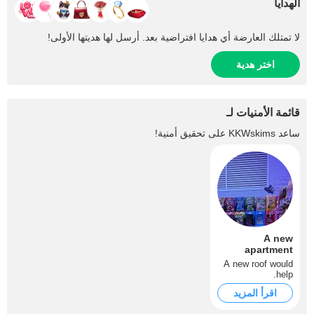
الهدايا
لا تمتلك العارضة أي هدايا افتراضية بعد. أرسل لها هديتها الأولى!
اختر هدية
قائمة الأمنيات لـ
ساعد
KKWskims
على تحقيق أمنية!
A new
apartment
A new roof would
help.
اقرأ المزيد